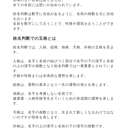
全ての名前には想いが込められています。
姓名判断は数字に吉凶があるように、名前の画数を元に吉凶
を占います。
名前を数字にして占うことで、性格や運気を占うことができ
ます。
姓名判断での五格とは
姓名判断では、人格、総格、地格、天格、外格の五格を見ま
す。
人格は、名字と名前の結びつく部分で名字の下の漢字と名前
の上の漢字の画数となり姓名判断では一番重要とされていま
す。
才能や性格または全体的な運勢を表します。
総格は、運勢の基本となり一生の運勢の強さを表します。
地格は、名字を考慮しない名前です。
健康運・人格性格等生きていくための形成期の運勢を表しま
す。
天格は、名字の画数となり、生まれて新しくなるわけではな
いのですが宿命を表します。
外格は、名字の上の漢字と名前の下の漢字の画数です。