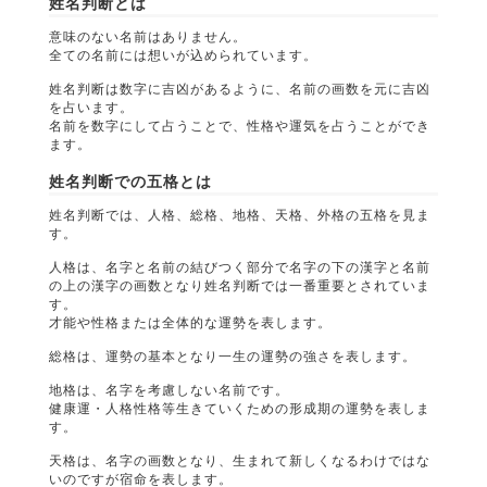
姓名判断とは
意味のない名前はありません。
全ての名前には想いが込められています。
姓名判断は数字に吉凶があるように、名前の画数を元に吉凶
を占います。
名前を数字にして占うことで、性格や運気を占うことができ
ます。
姓名判断での五格とは
姓名判断では、人格、総格、地格、天格、外格の五格を見ま
す。
人格は、名字と名前の結びつく部分で名字の下の漢字と名前
の上の漢字の画数となり姓名判断では一番重要とされていま
す。
才能や性格または全体的な運勢を表します。
総格は、運勢の基本となり一生の運勢の強さを表します。
地格は、名字を考慮しない名前です。
健康運・人格性格等生きていくための形成期の運勢を表しま
す。
天格は、名字の画数となり、生まれて新しくなるわけではな
いのですが宿命を表します。