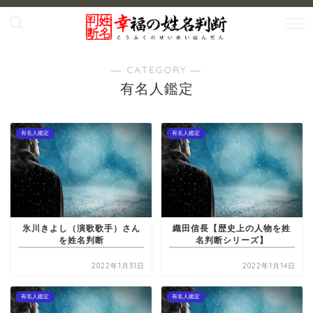
― CATEGORY ―
有名人鑑定
有名人鑑定
有名人鑑定
氷川きよし（演歌歌手）さん
織田信長【歴史上の人物を姓
を姓名判断
名判断シリーズ】
2022年1月31日
2022年1月14日
有名人鑑定
有名人鑑定