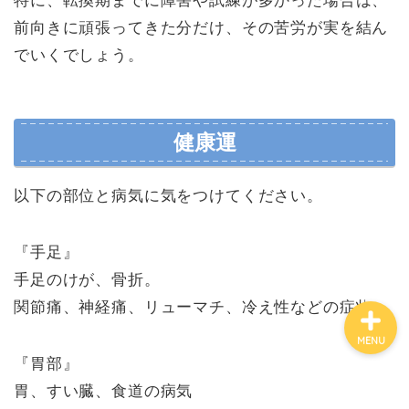
特に、転換期までに障害や試練が多かった場合は、
前向きに頑張ってきた分だけ、その苦労が実を結ん
でいくでしょう。
有名人鑑定
姓名判断コラム
健康運
他の占い
以下の部位と病気に気をつけてください。
鑑定士紹介
『手足』
手足のけが、骨折。
関節痛、神経痛、リューマチ、冷え性などの症状。
MENU
『胃部』
胃、すい臓、食道の病気