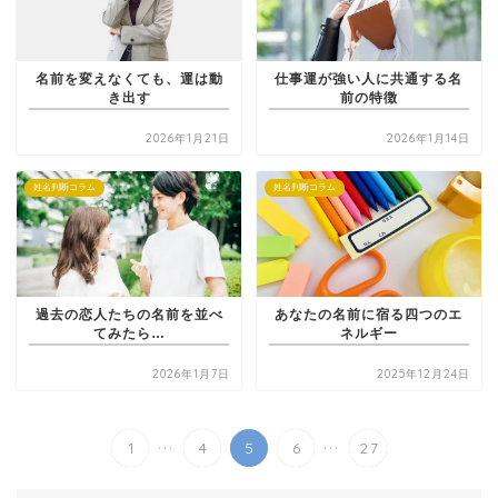
名前を変えなくても、運は動
仕事運が強い人に共通する名
き出す
前の特徴
2026年1月21日
2026年1月14日
姓名判断コラム
姓名判断コラム
過去の恋人たちの名前を並べ
あなたの名前に宿る四つのエ
てみたら…
ネルギー
2026年1月7日
2025年12月24日
...
...
1
4
5
6
27