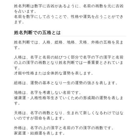
姓名判断は数字に吉凶があるように、名前の画数を元に吉凶
を占います。
名前を数字にして占うことで、性格や運気を占うことができ
ます。
姓名判断での五格とは
姓名判断では、人格、総格、地格、天格、外格の五格を見ま
す。
人格は、名字と名前の結びつく部分で名字の下の漢字と名前
の上の漢字の画数となり姓名判断では一番重要とされていま
す。
才能や性格または全体的な運勢を表します。
総格は、運勢の基本となり一生の運勢の強さを表します。
地格は、名字を考慮しない名前です。
健康運・人格性格等生きていくための形成期の運勢を表しま
す。
天格は、名字の画数となり、生まれて新しくなるわけではな
いのですが宿命を表します。
外格は、名字の上の漢字と名前の下の漢字の画数です。
家庭運・結婚運を表します。