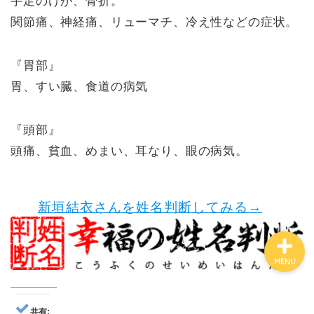
手足のけが、骨折。
関節痛、神経痛、リューマチ、冷え性などの症状。
有名人鑑定
『胃部』
胃、すい臓、食道の病気
姓名判断コラム
他の占い
『頭部』
頭痛、貧血、めまい、耳なり、眼の病気。
鑑定士紹介
新垣結衣さんを姓名判断してみる→
MENU
共有: