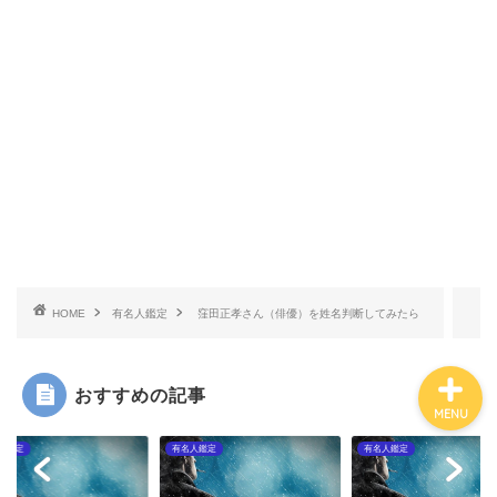
有名人鑑定
姓名判断コラム
他の占い
鑑定士紹介
HOME
有名人鑑定
窪田正孝さん（俳優）を姓名判断してみたら
おすすめの記事
MENU
人鑑定
有名人鑑定
有名人鑑定