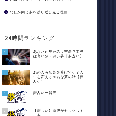
なぜか同じ夢を繰り返し見る理由
24時間ランキング
あなたが見たのは吉夢？本当
1
は良い夢・悪い夢【夢占い】
あの人も影響を受けてる？人
2
生を変える有名な夢の話【夢
占い】
夢占い一覧表
3
【夢占い】両親がセックスす
4
る夢