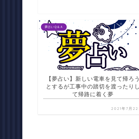
夢占いＱ＆Ａ
【夢占い】新しい電車を見て帰ろ
とするが工事中の踏切を渡ったり
て帰路に着く夢
2021年7月2