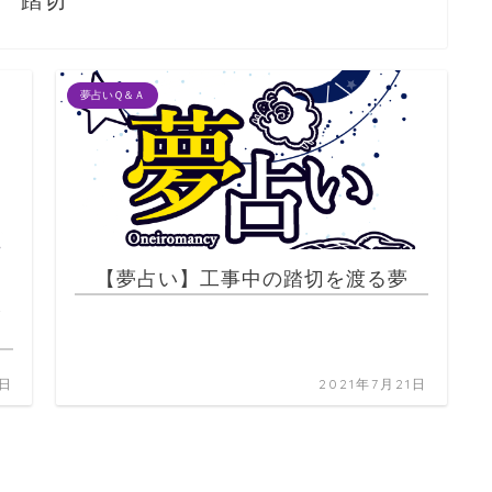
踏切
夢占いＱ＆Ａ
う
【夢占い】工事中の踏切を渡る夢
し
2日
2021年7月21日