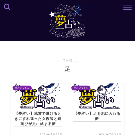
― TAG ―
足
夢占いＱ＆Ａ
夢占いＱ＆Ａ
【夢占い】地震で逃げると
【夢占い】足を泥に入れる
きにすれ違った女教師と縄
夢
跳びが足に絡まる夢
2021年7月22日
2021年7月22日