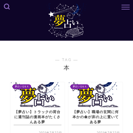
― TAG ―
本
夢占いＱ＆Ａ
夢占いＱ＆Ａ
【夢占い】トラックの荷台
【夢占い】職場の玄関に何
に週刊誌の漫画本がたくさ
本かの傘が床の上に置いて
んある夢
ある夢
2021年7月22日
2021年7月22日