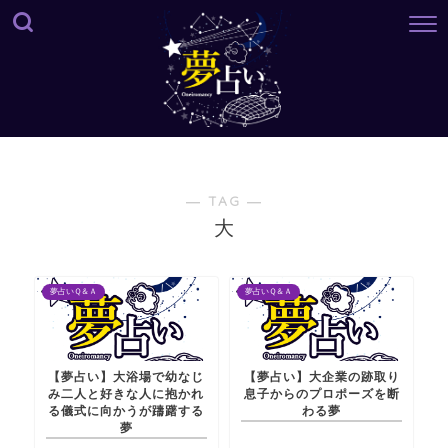
― TAG ―
大
夢占いＱ＆Ａ
夢占いＱ＆Ａ
【夢占い】大浴場で幼なじ
【夢占い】大企業の跡取り
み二人と好きな人に抱かれ
息子からのプロポーズを断
る儀式に向かうが躊躇する
わる夢
夢