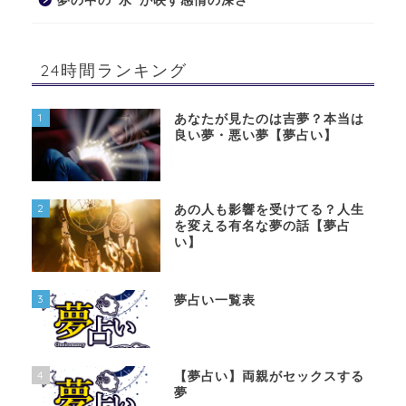
夢の中の“水”が映す感情の深さ
24時間ランキング
1
あなたが見たのは吉夢？本当は
良い夢・悪い夢【夢占い】
2
あの人も影響を受けてる？人生
を変える有名な夢の話【夢占
い】
3
夢占い一覧表
4
【夢占い】両親がセックスする
夢