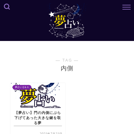
― TAG ―
内側
夢占いＱ＆Ａ
【夢占い】門の内側にぶら
下げてあった大きな鍵を取
る夢
2021年7月21日