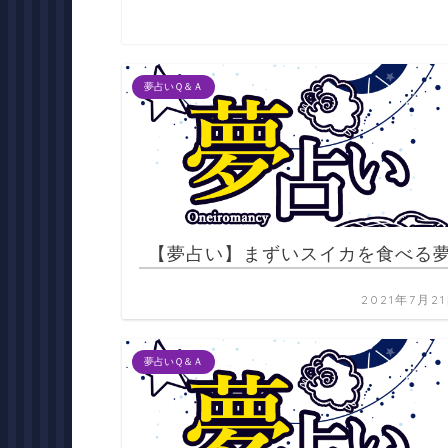
夢占いＱ＆Ａ
【夢占い】まずいスイカを食べる
2021年7月2
夢占いＱ＆Ａ