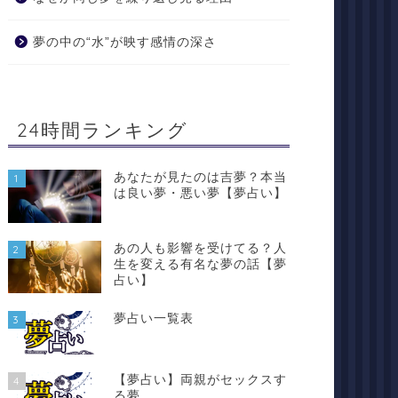
夢の中の“水”が映す感情の深さ
24時間ランキング
あなたが見たのは吉夢？本当
1
は良い夢・悪い夢【夢占い】
あの人も影響を受けてる？人
2
生を変える有名な夢の話【夢
占い】
夢占い一覧表
3
【夢占い】両親がセックスす
4
る夢