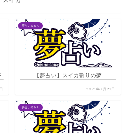
スイカ
夢占いＱ＆Ａ
夢
【夢占い】スイカ割りの夢
1日
2021年7月21日
夢占いＱ＆Ａ