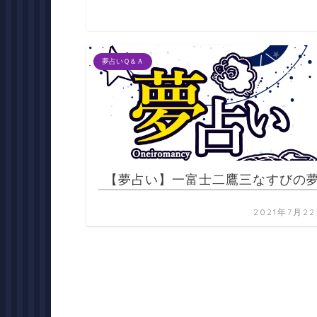
夢占いＱ＆Ａ
【夢占い】一富士二鷹三なすびの
2021年7月2