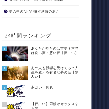
夢の中の“水”が映す感情の深さ
24時間ランキング
あなたが見たのは吉夢？本当
1
は良い夢・悪い夢【夢占い】
あの人も影響を受けてる？人
2
生を変える有名な夢の話【夢
占い】
夢占い一覧表
3
【夢占い】両親がセックスす
4
る夢