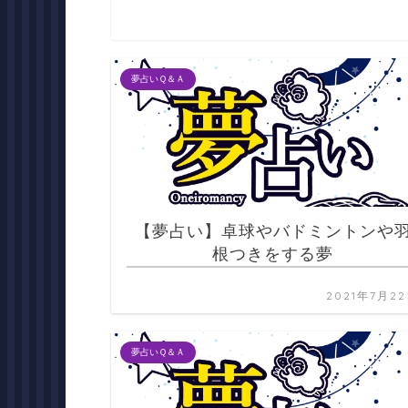
夢占いＱ＆Ａ
【夢占い】卓球やバドミントンや
根つきをする夢
2021年7月2
夢占いＱ＆Ａ