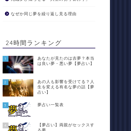
なぜか同じ夢を繰り返し見る理由
24時間ランキング
あなたが見たのは吉夢？本当
1
は良い夢・悪い夢【夢占い】
あの人も影響を受けてる？人
2
生を変える有名な夢の話【夢
占い】
夢占い一覧表
3
【夢占い】両親がセックスす
4
る夢