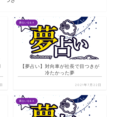
つき
夢占いＱ＆Ａ
羽
【夢占い】対向車が社長で目つきが
冷たかった夢
2日
2021年7月22日
夢占いＱ＆Ａ