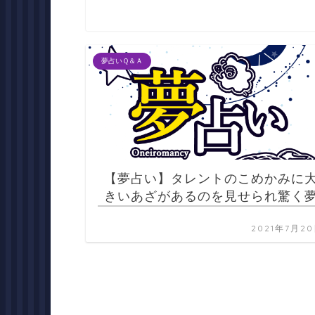
夢占いＱ＆Ａ
【夢占い】タレントのこめかみに
きいあざがあるのを見せられ驚く
2021年7月2