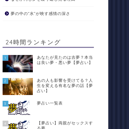
夢の中の“水”が映す感情の深さ
24時間ランキング
あなたが見たのは吉夢？本当
1
は良い夢・悪い夢【夢占い】
あの人も影響を受けてる？人
2
生を変える有名な夢の話【夢
占い】
夢占い一覧表
3
【夢占い】両親がセックスす
4
る夢