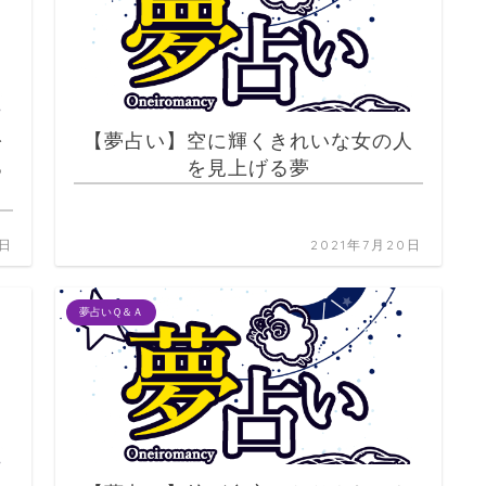
を
【夢占い】空に輝くきれいな女の人
る
を見上げる夢
0日
2021年7月20日
夢占いＱ＆Ａ