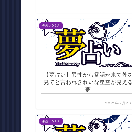
夢占いＱ＆Ａ
【夢占い】異性から電話が来て外
見てと言われきれいな星空が見え
夢
2021年7月2
夢占いＱ＆Ａ