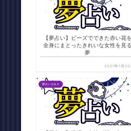
【夢占い】ビーズでできた赤い花
全身にまとったきれいな女性を見
夢
2021年7月2
夢占いＱ＆Ａ