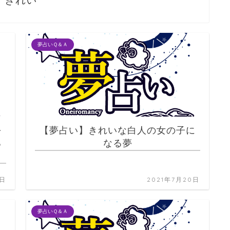
きれい
夢占いＱ＆Ａ
を
【夢占い】きれいな白人の女の子に
る
なる夢
0日
2021年7月20日
夢占いＱ＆Ａ