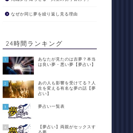
なぜか同じ夢を繰り返し見る理由
24時間ランキング
あなたが見たのは吉夢？本当
1
は良い夢・悪い夢【夢占い】
あの人も影響を受けてる？人
2
生を変える有名な夢の話【夢
占い】
夢占い一覧表
3
【夢占い】両親がセックスす
4
る夢