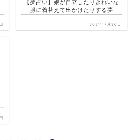
て
【夢占い】娘が自立したりきれいな
服に着替えて出かけたりする夢
0日
2021年7月20日
ら
0日