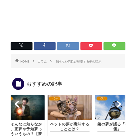
HOME
コラム
知らない異性が登場する夢の暗示
おすすめの記事
コラム
コラム
コラム
実はそんなに知らなか
ペットの夢が意味する
鏡の夢が語る「心の裏
った、正夢や予知夢っ
こととは？
側」
てどういうもの？【夢