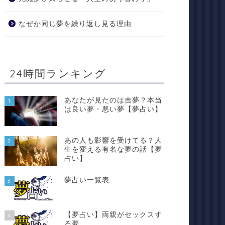
なぜか同じ夢を繰り返し見る理由
24時間ランキング
あなたが見たのは吉夢？本当
1
は良い夢・悪い夢【夢占い】
あの人も影響を受けてる？人
2
生を変える有名な夢の話【夢
占い】
夢占い一覧表
3
【夢占い】両親がセックスす
4
る夢