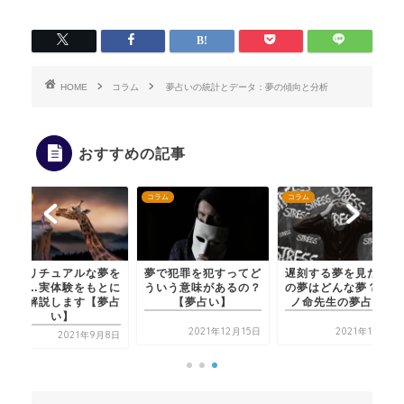
HOME
コラム
夢占いの統計とデータ：夢の傾向と分析
おすすめの記事
コラム
コラム
コラム
スピリチュアルな夢を
夢で犯罪を犯すってど
遅刻する夢を見た…こ
見た…実体験をもとに
ういう意味があるの？
の夢はどんな夢？【夢
徹底解説します【夢占
【夢占い】
ノ命先生の夢占い】
い】
2021年12月15日
2021年11月5日
2021年9月8日