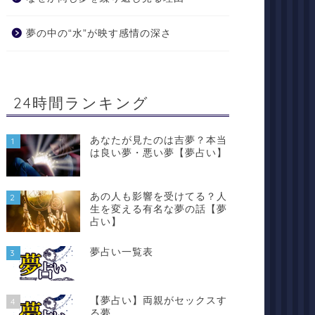
夢の中の“水”が映す感情の深さ
24時間ランキング
あなたが見たのは吉夢？本当
1
は良い夢・悪い夢【夢占い】
あの人も影響を受けてる？人
2
生を変える有名な夢の話【夢
占い】
夢占い一覧表
3
【夢占い】両親がセックスす
4
る夢