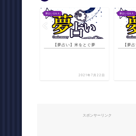
夢占いＱ＆Ａ
夢占いＱ＆Ａ
の写真を撮られる
【夢占い】米をとぐ夢
【夢占
夢
2021年7月20日
2021年7月22日
スポンサーリンク