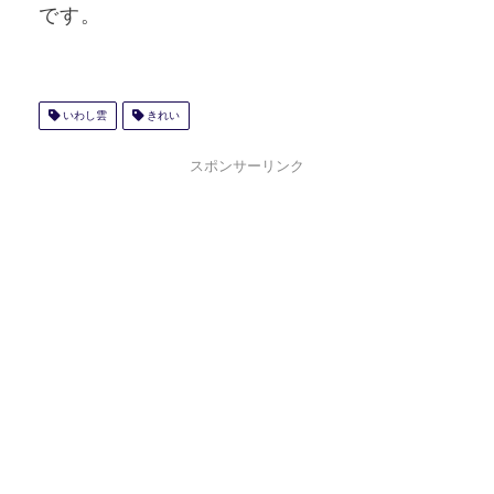
です。
いわし雲
きれい
スポンサーリンク