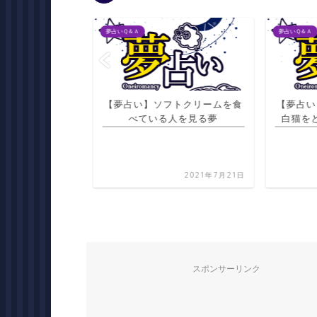
夢占いＱ＆Ａ
夢占いＱ＆Ａ
金を取られる夢
【夢占い】ソフトクリームを食
【夢占い
べている人を見る夢
白猫を
2021年7月21日
2021年7月21日
スポンサーリンク