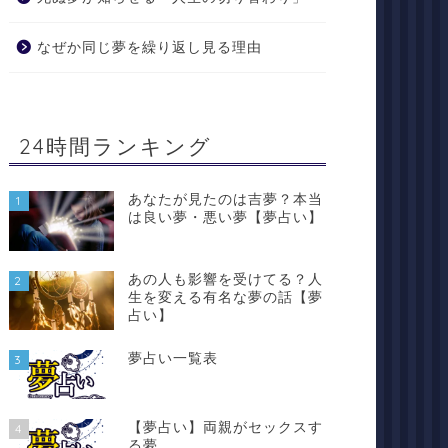
なぜか同じ夢を繰り返し見る理由
24時間ランキング
あなたが見たのは吉夢？本当
1
は良い夢・悪い夢【夢占い】
あの人も影響を受けてる？人
2
生を変える有名な夢の話【夢
占い】
夢占い一覧表
3
【夢占い】両親がセックスす
4
る夢