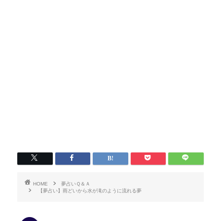
HOME
夢占いＱ＆Ａ
【夢占い】雨どいから水が滝のように流れる夢