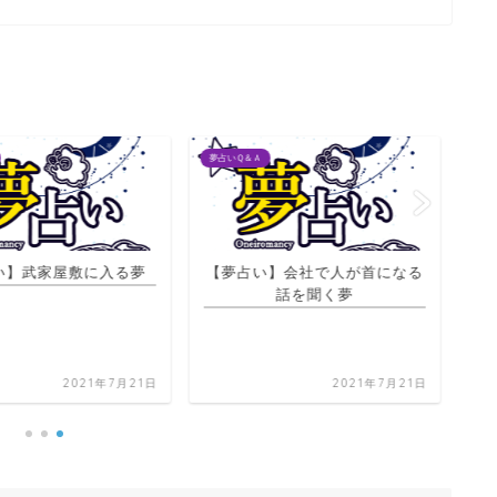
夢占いＱ＆Ａ
夢占
い】武家屋敷に入る夢
【夢占い】会社で人が首になる
話を聞く夢
【
2021年7月21日
2021年7月21日