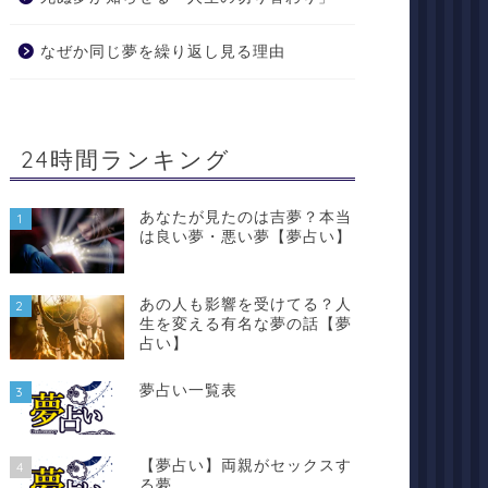
なぜか同じ夢を繰り返し見る理由
24時間ランキング
あなたが見たのは吉夢？本当
1
は良い夢・悪い夢【夢占い】
あの人も影響を受けてる？人
2
生を変える有名な夢の話【夢
占い】
夢占い一覧表
3
【夢占い】両親がセックスす
4
る夢