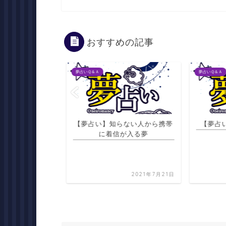
おすすめの記事
夢占いＱ＆Ａ
夢占いＱ＆Ａ
社で人が首になる
【夢占い】知らない人から携帯
【夢占
聞く夢
に着信が入る夢
2021年7月21日
2021年7月21日