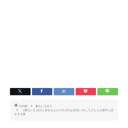
HOME
夢占いＱ＆Ａ
【夢占い】自分と好きな人がそれぞれお見合いをしてどちらも相手と話
をする夢