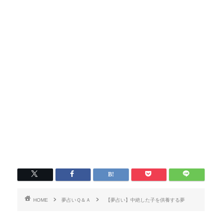
HOME
夢占いＱ＆Ａ
【夢占い】中絶した子を供養する夢