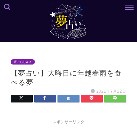
夢占いＱ＆Ａ
【夢占い】大晦日に年越春雨を食
べる夢
2021年7月22日
スポンサーリンク