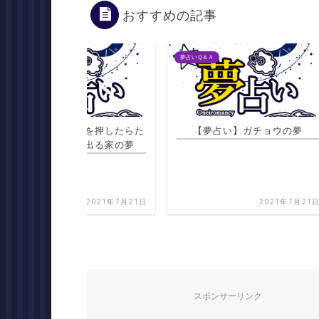
おすすめの記事
夢占いＱ＆Ａ
夢占いＱ＆Ａ
タンを押したらた
【夢占い】ガチョウの夢
【夢
段が出る家の夢
2021年7月21日
2021年7月21日
スポンサーリンク