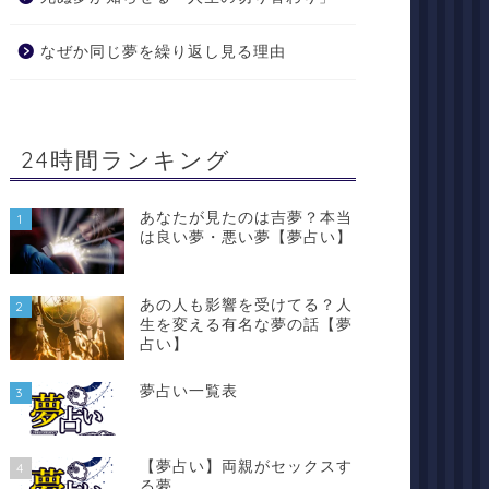
なぜか同じ夢を繰り返し見る理由
24時間ランキング
あなたが見たのは吉夢？本当
1
は良い夢・悪い夢【夢占い】
あの人も影響を受けてる？人
2
生を変える有名な夢の話【夢
占い】
夢占い一覧表
3
【夢占い】両親がセックスす
4
る夢