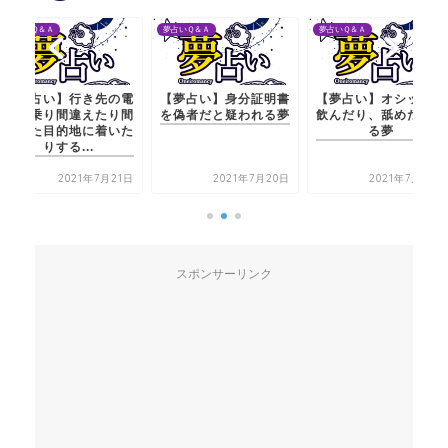
夢占いＱ＆Ａ
夢占いＱ＆Ａ
夢占い
い】行き先の電
【夢占い】身分証明書
【夢占い】オシッコを
【夢
り間違えたり間
を偽者だと疑われる夢
飲んだり、舐めたりす
車に
目的地に着いた
る夢
違っ
する...
2021年7月21日
2021年7月20日
2021年7月20日
スポンサーリンク