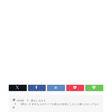
HOME
夢占いＱ＆Ａ
【夢占い】好きな人のライブを観るが友達と二人しか盛り上がってない
夢