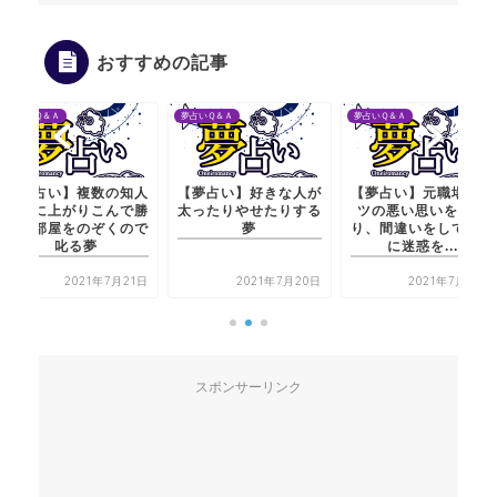
おすすめの記事
Ｑ＆Ａ
夢占いＱ＆Ａ
夢占いＱ＆Ａ
占い】複数の知人
【夢占い】好きな人が
【夢占い】元職場でバ
に上がりこんで勝
太ったりやせたりする
ツの悪い思いをした
部屋をのぞくので
夢
り、間違いをして周り
叱る夢
に迷惑を...
2021年7月21日
2021年7月20日
2021年7月22日
スポンサーリンク