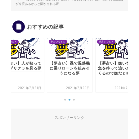
が今度あるからと聞かされる夢
おすすめの記事
夢占いＱ＆Ａ
夢占いＱ＆Ａ
夢占いＱ＆Ａ
て
【夢占い】裸で温熱機
【夢占い】嫌いな人が
【夢占い】人が映
夢
に乗りローンを組みそ
魚を持って追いかけて
いるプリクラを見
うになる夢
くるので嫌だと叫ぶ夢
日
2021年7月20日
2021年7月20日
2021年7月
スポンサーリンク