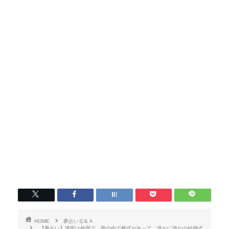
HOME
夢占いＱ＆Ａ
【夢占い】場所は外国で、雨の中で葬式があって、誰かに誰かの結婚式