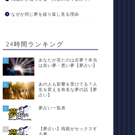
なぜか同じ夢を繰り返し見る理由
24時間ランキング
あなたが見たのは吉夢？本当
1
は良い夢・悪い夢【夢占い】
あの人も影響を受けてる？人
2
生を変える有名な夢の話【夢
占い】
夢占い一覧表
3
【夢占い】両親がセックスす
4
る夢