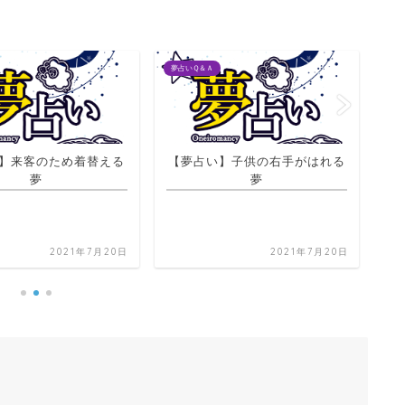
夢占いＱ＆Ａ
夢占
】来客のため着替える
【夢占い】子供の右手がはれる
【
夢
夢
り
2021年7月20日
2021年7月20日