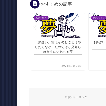
おすすめの記事
夢占いＱ＆Ａ
夢占いＱ＆Ａ
供の右手がはれる
【夢占い】実はそのしごとはや
【夢占い
夢
りたくなかったのではと見知ら
ぬ女性にいわれる夢
2021年7月20日
2021年7月20日
スポンサーリンク