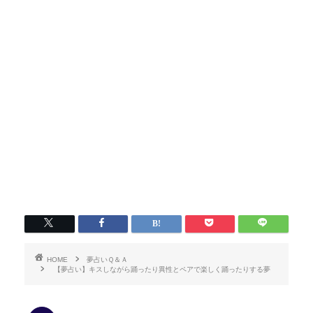
HOME
夢占いＱ＆Ａ
【夢占い】キスしながら踊ったり異性とペアで楽しく踊ったりする夢