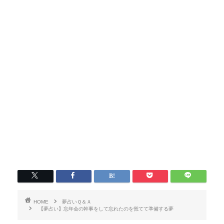
HOME
夢占いＱ＆Ａ
【夢占い】忘年会の幹事をして忘れたのを慌てて準備する夢