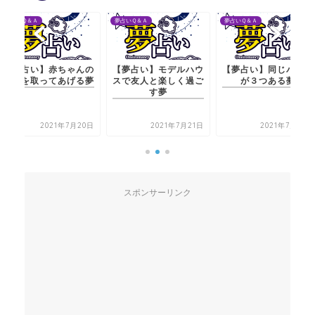
夢占いＱ＆Ａ
夢占いＱ＆Ａ
夢占いＱ＆
赤ちゃんの
【夢占い】モデルハウ
【夢占い】同じバッグ
【夢占
てあげる夢
スで友人と楽しく過ご
が３つある夢
鼻水を
す夢
21年7月20日
2021年7月21日
2021年7月21日
スポンサーリンク