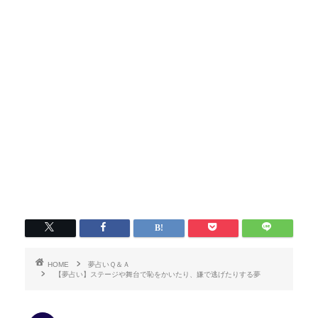
HOME
夢占いＱ＆Ａ
【夢占い】ステージや舞台で恥をかいたり、嫌で逃げたりする夢