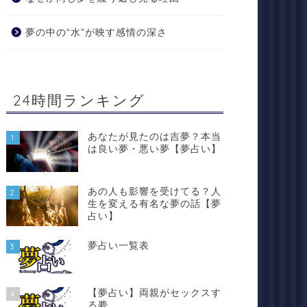
夢の中の“水”が映す感情の深さ
24時間ランキング
あなたが見たのは吉夢？本当
1
は良い夢・悪い夢【夢占い】
あの人も影響を受けてる？人
2
生を変える有名な夢の話【夢
占い】
夢占い一覧表
3
【夢占い】両親がセックスす
4
る夢