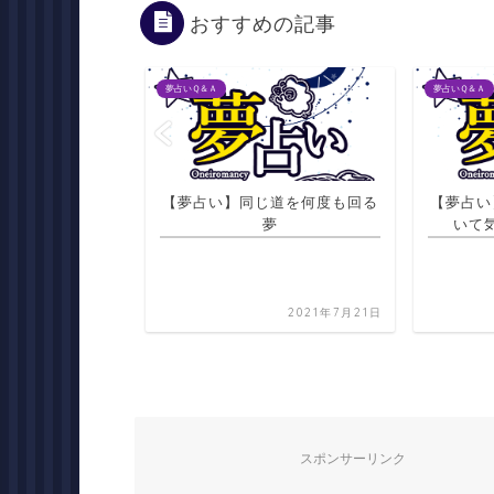
おすすめの記事
夢占いＱ＆Ａ
夢占いＱ＆Ａ
じ道を何度も回る
【夢占い】カマキリが身体につ
【夢占い
夢
いて気持ち悪いと思う夢
たり、鳥
2021年7月21日
2021年7月21日
スポンサーリンク