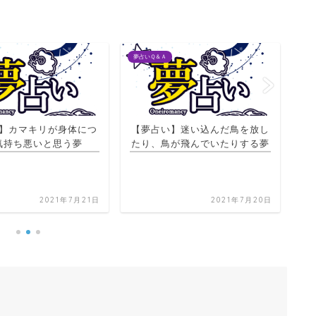
夢占いＱ＆Ａ
夢占
】迷い込んだ鳥を放し
が飛んでいたりする夢
【夢占い】同じ道を何度も回る
【
夢
2021年7月20日
2021年7月21日