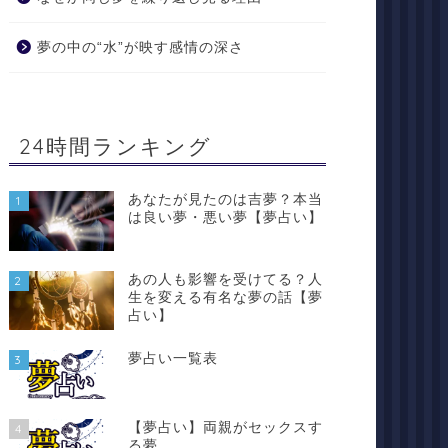
夢の中の“水”が映す感情の深さ
24時間ランキング
あなたが見たのは吉夢？本当
1
は良い夢・悪い夢【夢占い】
あの人も影響を受けてる？人
2
生を変える有名な夢の話【夢
占い】
夢占い一覧表
3
【夢占い】両親がセックスす
4
る夢