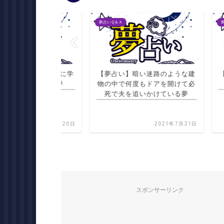
夢占いＱ＆Ａ
夢占いＱ＆Ａ
が死んで夜中に学
【夢占い】暗い迷路のような建
【夢占い
夜空を見る夢
物の中で何度もドアを開けて必
死で夫を追いかけている夢
2021年7月20日
2021年7月21日
スポンサーリンク