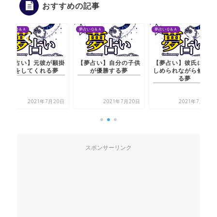
おすすめの記事
夢占いＱ＆Ａ
夢占いＱ＆Ａ
夢占いＱ＆Ａ
掛
【夢占い】自分の子供
【夢占い】彼氏に抱き
【夢占い】元彼が
が優勝する夢
しめられながら修行す
けをしてくれる
る夢
日
2021年7月20日
2021年7月20日
2021年7月
スポンサーリンク