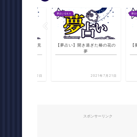
夢占いＱ＆Ａ
夢占いＱ＆Ａ
家の前の道路を見
【夢占い】開き過ぎた椿の花の
【夢占い
る夢
夢
2021年7月22日
2021年7月21日
スポンサーリンク