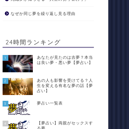
なぜか同じ夢を繰り返し見る理由
24時間ランキング
あなたが見たのは吉夢？本当
1
は良い夢・悪い夢【夢占い】
あの人も影響を受けてる？人
2
生を変える有名な夢の話【夢
占い】
夢占い一覧表
3
【夢占い】両親がセックスす
4
る夢