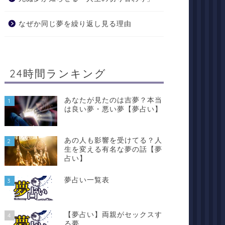
なぜか同じ夢を繰り返し見る理由
24時間ランキング
あなたが見たのは吉夢？本当
1
は良い夢・悪い夢【夢占い】
あの人も影響を受けてる？人
2
生を変える有名な夢の話【夢
占い】
夢占い一覧表
3
【夢占い】両親がセックスす
4
る夢