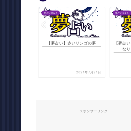
夢占いＱ＆Ａ
夢占いＱ＆Ａ
きな人に頬をつま
【夢占い】赤いリンゴの夢
【夢占い
れる夢
なり
2021年7月20日
2021年7月21日
スポンサーリンク