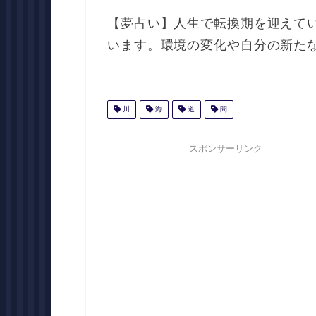
【夢占い】人生で転換期を迎えて
います。環境の変化や自分の新た
川
海
道
間
スポンサーリンク