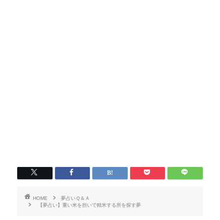
HOME
夢占いＱ＆Ａ
【夢占い】重い米を担いで精米する所を探す夢