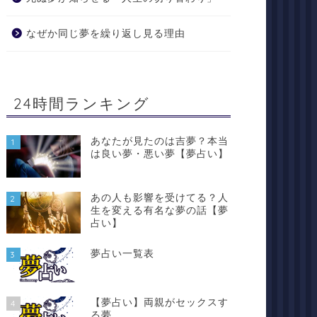
なぜか同じ夢を繰り返し見る理由
24時間ランキング
あなたが見たのは吉夢？本当
1
は良い夢・悪い夢【夢占い】
あの人も影響を受けてる？人
2
生を変える有名な夢の話【夢
占い】
夢占い一覧表
3
【夢占い】両親がセックスす
4
る夢