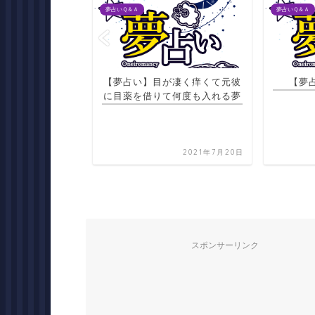
夢占いＱ＆Ａ
夢占いＱ＆Ａ
が凄く痒くて元彼
【夢占い】きゅうりの夢
【夢占
て何度も入れる夢
2021年7月20日
2021年7月21日
スポンサーリンク