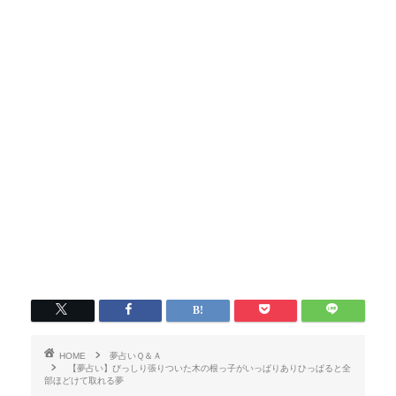
HOME
夢占いＱ＆Ａ
【夢占い】びっしり張りついた木の根っ子がいっぱりありひっぱると全
部ほどけて取れる夢