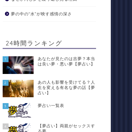
夢の中の“水”が映す感情の深さ
24時間ランキング
あなたが見たのは吉夢？本当
1
は良い夢・悪い夢【夢占い】
いＱ＆Ａ
夢占いＱ＆Ａ
あの人も影響を受けてる？人
2
生を変える有名な夢の話【夢
占い】
夢占い】人にしがみついたり
【夢占い】元彼からメールが来
夢占い一覧表
3
泣きついたりする夢
きたりメールのやりとりをする
夢
【夢占い】両親がセックスす
4
2021年7月20日
2021年7月20日
る夢