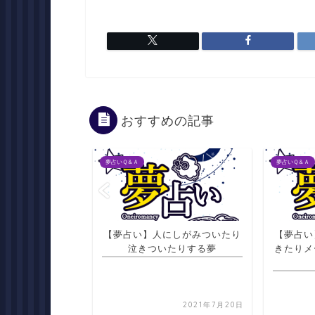
おすすめの記事
夢占いＱ＆Ａ
夢占いＱ＆Ａ
音様に話しかける
【夢占い】人にしがみついたり
【夢占い
応する夢
泣きついたりする夢
きたりメ
2021年7月20日
2021年7月20日