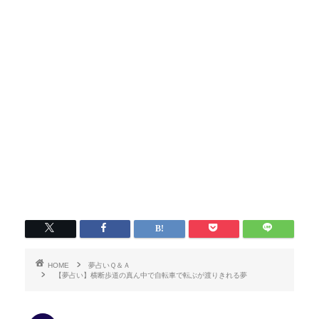
HOME
夢占いＱ＆Ａ
【夢占い】横断歩道の真ん中で自転車で転ぶが渡りきれる夢