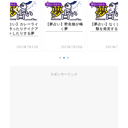
夢占いＱ＆Ａ
夢占いＱ＆Ａ
夢占いＱ＆Ａ
ーライ
【夢占い】野良猫が鳴
【夢占い】なくした書
【夢占い】カ
イクア
く夢
類を発見する夢
スを作ったり
る夢
ウトしたり
月21日
2021年7月20日
2021年7月21日
202
スポンサーリンク