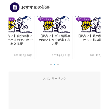
おすすめの記事
夢占いＱ＆Ａ
夢占いＱ＆Ａ
夢占いＱ＆Ａ
の家に
【夢占い】ゴミ処理車
【夢占い】娘の髪をと
【夢占い】自
こわご
の匂いをかぐが臭くな
かして結ぶ夢
幽霊が出るの
い夢
わ入る
月20日
2021年7月21日
2021年7月20日
202
スポンサーリンク