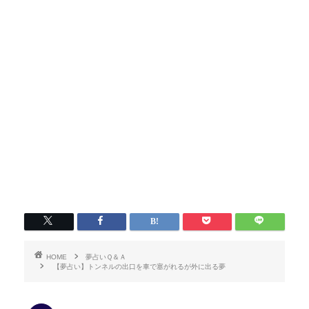
HOME
夢占いＱ＆Ａ
【夢占い】トンネルの出口を車で塞がれるが外に出る夢