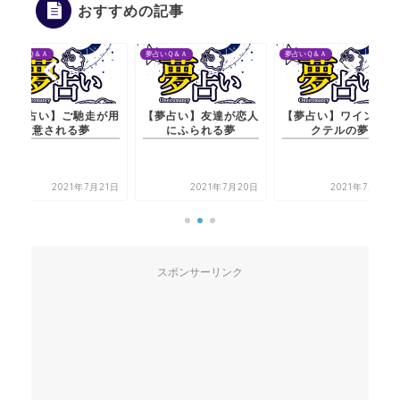
おすすめの記事
夢占いＱ＆Ａ
夢占いＱ＆Ａ
夢占いＱ＆Ａ
馳走が用
【夢占い】友達が恋人
【夢占い】ワインやカ
【夢占い】
夢
にふられる夢
クテルの夢
意さ
年7月21日
2021年7月20日
2021年7月21日
2
スポンサーリンク